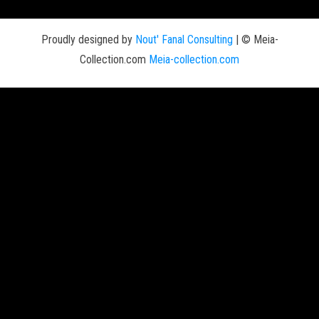
Proudly designed by
Nout' Fanal Consulting
|
© Meia-
Collection.com
Meia-collection.com