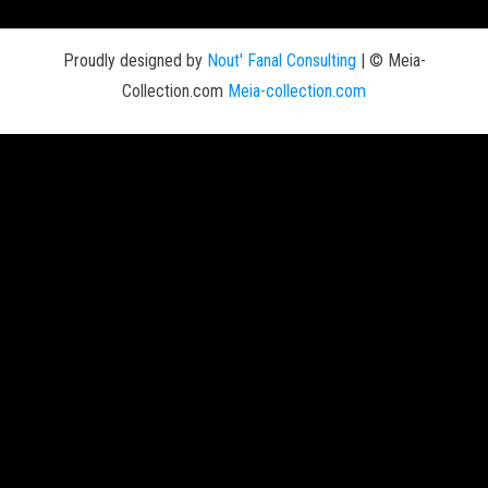
Proudly designed by
Nout' Fanal Consulting
|
© Meia-
Collection.com
Meia-collection.com