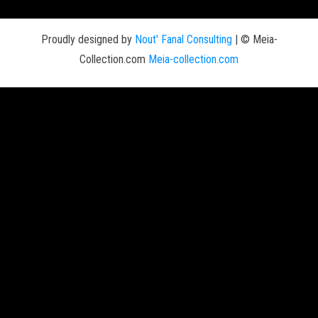
Proudly designed by
Nout' Fanal Consulting
|
© Meia-
Collection.com
Meia-collection.com