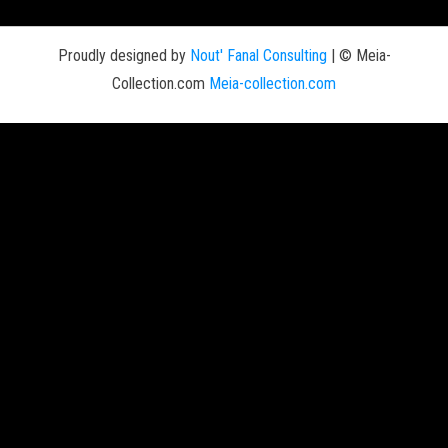
Proudly designed by
Nout' Fanal Consulting
|
© Meia-
Collection.com
Meia-collection.com