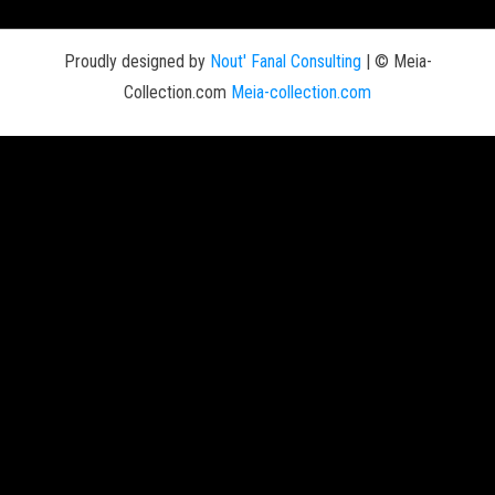
Proudly designed by
Nout' Fanal Consulting
|
© Meia-
Collection.com
Meia-collection.com