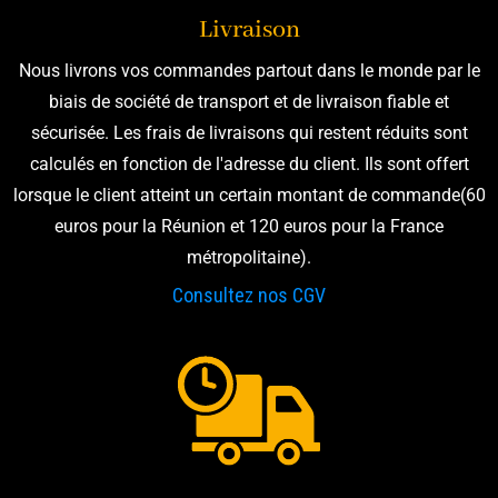
Livraison
Nous livrons vos commandes partout dans le monde par le
biais de société de transport et de livraison fiable et
sécurisée. Les frais de livraisons qui restent réduits sont
calculés en fonction de l'adresse du client. Ils sont offert
lorsque le client atteint un certain montant de commande(60
euros pour la Réunion et 120 euros pour la France
métropolitaine).
Consultez nos CGV